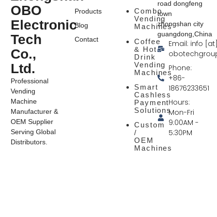
road dongfeng
OBO
Combo
Products
town
Vending
Electronic
zhongshan city
Blog
Machines
guangdong,China
Tech
Contact
Coffee
Email: info [at
& Hot
Co.,
obotechgrou
Drink
Vending
Ltd.
Phone:
Machines
+86-
Professional
Smart
18676233651
Vending
Cashless
Hours:
Machine
Payment
Solutions
Mon-Fri
Manufacturer &
9:00AM -
OEM Supplier
Custom
5:30PM
Serving Global
/
OEM
Distributors.
Machines