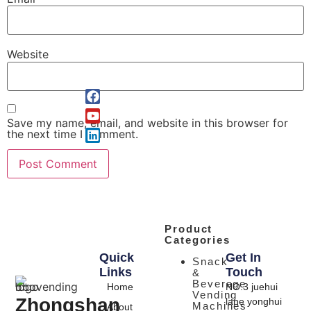
Website
Save my name, email, and website in this browser for
the next time I comment.
Product
Categories
Quick
Get In
Snack
Links
Touch
&
Beverage
Home
NO.3 juehui
Vending
Zhongshan
lane yonghui
Machines
About